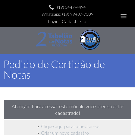
(19) 3447-4494
Whatsapp: (19) 99437-7509
Login
|
Cadastre-se
Pedido de Certidão de
Notas
Atenção!
Para acessar este módulo você precisa estar
cadastrado!
Clique aqui para conectar-se
Criar um novo cadastro